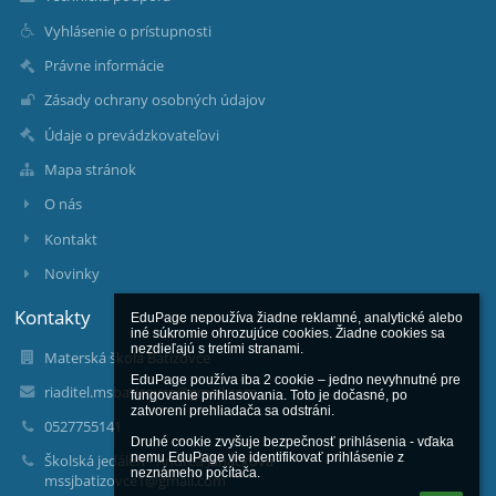
Vyhlásenie o prístupnosti
Právne informácie
Zásady ochrany osobných údajov
Údaje o prevádzkovateľovi
Mapa stránok
O nás
Kontakt
Novinky
Kontakty
EduPage nepoužíva žiadne reklamné, analytické alebo 
iné súkromie ohrozujúce cookies. Žiadne cookies sa 
nezdieľajú s tretími stranami.

Materská škola Batizovce
EduPage používa iba 2 cookie – jedno nevyhnutné pre 
riaditel.msbatizovce@gmail.com
fungovanie prihlasovania. Toto je dočasné, po 
zatvorení prehliadača sa odstráni.

0527755141
Druhé cookie zvyšuje bezpečnosť prihlásenia - vďaka 
nemu EduPage vie identifikovať prihlásenie z 
Školská jedáleň - Andrea Janačková
neznámeho počítača.
mssjbatizovce1@gmail.com