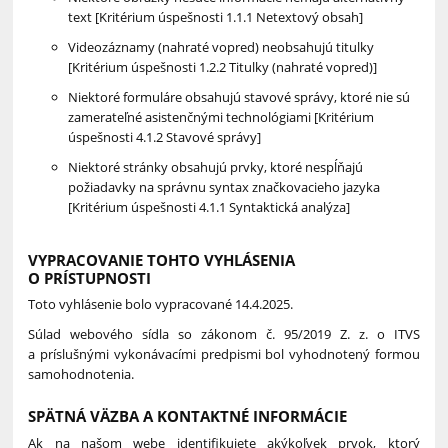
text [Kritérium úspešnosti 1.1.1 Netextový obsah]
Videozáznamy (nahraté vopred) neobsahujú titulky
[Kritérium úspešnosti 1.2.2 Titulky (nahraté vopred)]
Niektoré formuláre obsahujú stavové správy, ktoré nie sú
zamerateľné asistenčnými technológiami [Kritérium
úspešnosti 4.1.2 Stavové správy]
Niektoré stránky obsahujú prvky, ktoré nespĺňajú
požiadavky na správnu syntax značkovacieho jazyka
[Kritérium úspešnosti 4.1.1 Syntaktická analýza]
VYPRACOVANIE TOHTO VYHLÁSENIA
O PRÍSTUPNOSTI
Toto vyhlásenie bolo vypracované 14.4.2025.
Súlad webového sídla so zákonom č. 95/2019 Z. z. o ITVS
a príslušnými vykonávacími predpismi bol vyhodnotený formou
samohodnotenia.
SPÄTNÁ VÄZBA A KONTAKTNÉ INFORMÁCIE
Ak na našom webe identifikujete akýkoľvek prvok, ktorý