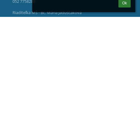
052 7758288
Ok
Riaditeľka MŠ - Bc. Mária Jaduščáková
0911340660
Ekonómka MŠ - Anna Hajková
msbatizovce@gmail.com
Komenského 301
05935 Batizovce
Slovakia
37879723
2021609964
Prihlásenie
Prihlásiť sa cez EduPage účet
Neviem prihlasovacie meno alebo heslo