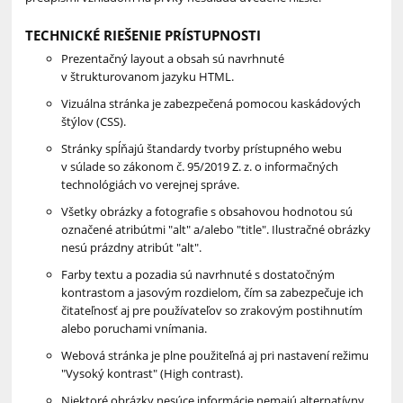
TECHNICKÉ RIEŠENIE PRÍSTUPNOSTI
Prezentačný layout a obsah sú navrhnuté
v štrukturovanom jazyku HTML.
Vizuálna stránka je zabezpečená pomocou kaskádových
štýlov (CSS).
Stránky spĺňajú štandardy tvorby prístupného webu
v súlade
so zákonom č. 95/2019 Z. z. o informačných 
technológiách vo verejnej správe.
Všetky obrázky a fotografie s obsahovou hodnotou sú
označené atribútmi "alt" a/alebo "title". Ilustračné obrázky
nesú prázdny atribút "alt".
Farby textu a pozadia sú navrhnuté s dostatočným
kontrastom a jasovým rozdielom, čím sa zabezpečuje ich
čitateľnosť aj pre používateľov so zrakovým postihnutím
alebo poruchami vnímania.
Webová stránka je plne použiteľná aj pri nastavení režimu
"Vysoký kontrast" (High contrast).
Niektoré obrázky nesúce informácie nemajú alternatívny