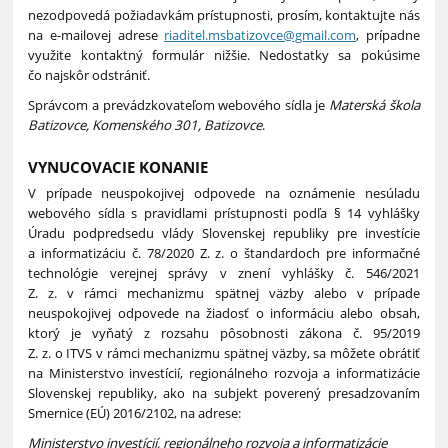
nezodpovedá požiadavkám prístupnosti, prosím, kontaktujte nás
na e-mailovej adrese
riaditel.msbatizovce@gmail.com
, prípadne
využite kontaktný formulár nižšie. Nedostatky sa pokúsime
čo najskôr odstrániť.
Správcom a prevádzkovateľom webového sídla je
Materská škola
Batizovce, Komenského 301, Batizovce
.
VYNUCOVACIE KONANIE
V prípade neuspokojivej odpovede na oznámenie nesúladu
webového sídla s pravidlami prístupnosti podľa § 14 vyhlášky
Úradu podpredsedu vlády Slovenskej republiky pre investície
a informatizáciu č. 78/2020 Z. z. o štandardoch pre informačné
technológie verejnej správy v znení vyhlášky č. 546/2021
Z. z. v rámci mechanizmu spätnej väzby alebo v prípade
neuspokojivej odpovede na žiadosť o informáciu alebo obsah,
ktorý je vyňatý z rozsahu pôsobnosti zákona č. 95/2019
Z. z. o ITVS v rámci mechanizmu spätnej väzby, sa môžete obrátiť
na Ministerstvo investícií, regionálneho rozvoja a informatizácie
Slovenskej republiky, ako na subjekt poverený presadzovaním
Smernice (EÚ) 2016/2102, na adrese:
Ministerstvo investícií, regionálneho rozvoja a informatizácie