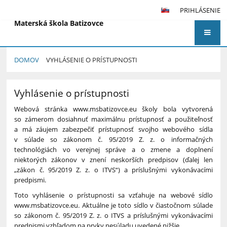
PRIHLÁSENIE
Materská škola Batizovce
DOMOV
VYHLÁSENIE O PRÍSTUPNOSTI
Vyhlásenie
Vyhlásenie o prístupnosti
o
prístupnosti
Webová stránka www.msbatizovce.eu školy bola vytvorená
so zámerom dosiahnuť maximálnu prístupnosť a použiteľnosť
a má záujem zabezpečiť prístupnosť svojho webového sídla
v súlade so zákonom č. 95/2019 Z. z. o informačných
technológiách vo verejnej správe a o zmene a doplnení
niektorých zákonov v znení neskorších predpisov (ďalej len
„zákon č. 95/2019 Z. z. o ITVS“) a príslušnými vykonávacími
predpismi.
Toto vyhlásenie o prístupnosti sa vzťahuje na webové sídlo
www.msbatizovce.eu. Aktuálne je toto sídlo v čiastočnom súlade
so zákonom č. 95/2019 Z. z. o ITVS a príslušnými vykonávacími
predpismi vzhľadom na prvky nesúladu uvedené nižšie.