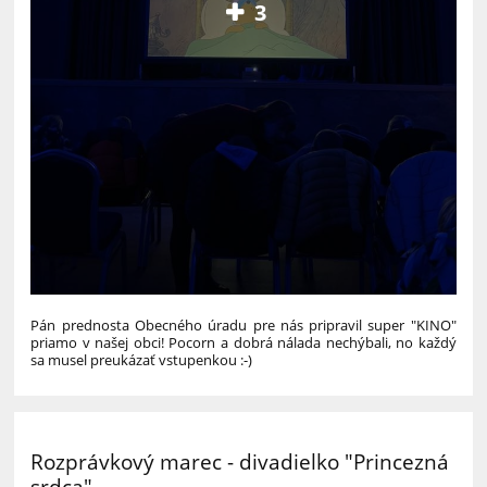
3
Pán prednosta Obecného úradu pre nás pripravil super "KINO"
priamo v našej obci! Pocorn a dobrá nálada nechýbali, no každý
sa musel preukázať vstupenkou :-)
Rozprávkový marec - divadielko "Princezná
srdca"