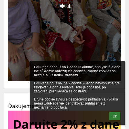
4
EduPage nepoužíva žiadne reklamné, analytické alebo 
iné súkromie ohrozujúce cookies. Žiadne cookies sa 
nezdieľajú s tretími stranami.

EduPage používa iba 2 cookie – jedno nevyhnutné pre 
fungovanie prihlasovania. Toto je dočasné, po 
zatvorení prehliadača sa odstráni.

Druhé cookie zvyšuje bezpečnosť prihlásenia - vďaka 
nemu EduPage vie identifikovať prihlásenie z 
Ďakujeme :-)
neznámeho počítača.
Ok